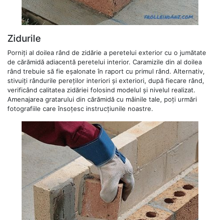
Zidurile
Porniți al doilea rând de zidărie a peretelui exterior cu o jumătate
de cărămidă adiacentă peretelui interior. Caramizile din al doilea
rând trebuie să fie eșalonate în raport cu primul rând. Alternativ,
stivuiți rândurile pereților interiori și exteriori, după fiecare rând,
verificând calitatea zidăriei folosind modelul și nivelul realizat.
Amenajarea gratarului din cărămidă cu mâinile tale, poți urmări
fotografiile care însoțesc instrucțiunile noastre.