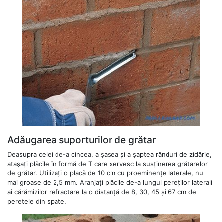
Adăugarea suporturilor de grătar
Deasupra celei de-a cincea, a șasea și a șaptea rânduri de zidărie,
atașați plăcile în formă de T care servesc la susținerea grătarelor
de grătar. Utilizați o placă de 10 cm cu proeminențe laterale, nu
mai groase de 2,5 mm. Aranjați plăcile de-a lungul pereților laterali
ai cărămizilor refractare la o distanță de 8, 30, 45 și 67 cm de
peretele din spate.