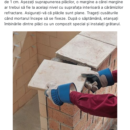
de 1 cm. Așezați suprapunerea plăcilor, o margine a cărei margine
ar trebui să fie la același nivel cu suprafața interioară a cărămizilor
refractare. Asigurați-vă că plăcile sunt plane. Trageți cusăturile
când mortarul începe să se fixeze. După o săptămână, etanșați
îmbinările dintre plăci cu un compozit special și instalați grătarul.