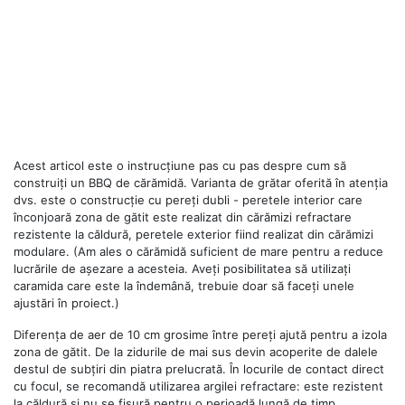
Acest articol este o instrucțiune pas cu pas despre cum să
construiți un BBQ de cărămidă. Varianta de grătar oferită în atenția
dvs. este o construcție cu pereți dubli - peretele interior care
înconjoară zona de gătit este realizat din cărămizi refractare
rezistente la căldură, peretele exterior fiind realizat din cărămizi
modulare. (Am ales o cărămidă suficient de mare pentru a reduce
lucrările de așezare a acesteia. Aveți posibilitatea să utilizați
caramida care este la îndemână, trebuie doar să faceți unele
ajustări în proiect.)
Diferența de aer de 10 cm grosime între pereți ajută pentru a izola
zona de gătit. De la zidurile de mai sus devin acoperite de dalele
destul de subțiri din piatra prelucrată. În locurile de contact direct
cu focul, se recomandă utilizarea argilei refractare: este rezistent
la căldură și nu se fisură pentru o perioadă lungă de timp.