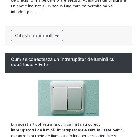
de precis forma pe care o are șezutul. Acest design pliabil are
un spate înclinat și un scaun lung care vă permite să vă
întindeți pic...
Citeste mai mult →
Cum se conectează un întrerupător de lumină cu
două taste + Foto
Din acest articol veți afla cum să instalați corect
întrerupătorul de lumină. Întrerupătoarele sunt utilizate pentru
a controla sursele de iluminat din încăperile rezidențiale și