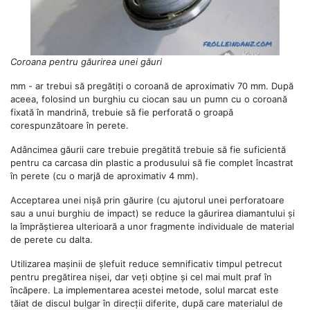
Coroana pentru găurirea unei găuri
mm - ar trebui să pregătiți o coroană de aproximativ 70 mm. După
aceea, folosind un burghiu cu ciocan sau un pumn cu o coroană
fixată în mandrină, trebuie să fie perforată o groapă
corespunzătoare în perete.
Adâncimea găurii care trebuie pregătită trebuie să fie suficientă
pentru ca carcasa din plastic a produsului să fie complet încastrat
în perete (cu o marjă de aproximativ 4 mm).
Acceptarea unei nișă prin găurire (cu ajutorul unei perforatoare
sau a unui burghiu de impact) se reduce la găurirea diamantului și
la împrăștierea ulterioară a unor fragmente individuale de material
de perete cu dalta.
Utilizarea mașinii de șlefuit reduce semnificativ timpul petrecut
pentru pregătirea nișei, dar veți obține și cel mai mult praf în
încăpere. La implementarea acestei metode, solul marcat este
tăiat de discul bulgar în direcții diferite, după care materialul de