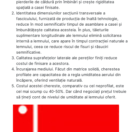
pierderile de căldură prin îmbinări și crește rigiditatea
spațială a casei finisate.
Identitatea dimensiunilor secțiunii transversale a
fasciculului, furnizată de producția de înaltă tehnologie,
reduce în mod semnificativ timpul de asamblare a casei și
îmbunătățește calitatea acesteia. În plus, tăieturile
suplimentare longitudinale ale lemnului elimină solicitarea
internă a lemnului, care apare în timpul contracției naturale a
lemnului, ceea ce reduce riscul de fisuri și răsuciri
semnificative.
Calitatea suprafețelor laterale ale pereților finiți reduce
costul de finisare a acestora.
Încurajarea mediului. Făcut din matrice solidă, cherestea
profilate are capacitatea de a regla umiditatea aerului din
încăpere, oferind ventilație naturală.
Costul acestei chereste, comparativ cu cel neprofilat, este
cel mai scump cu 40-50%. Dar când negociați prețul trebuie
să țineți cont de nivelul de umiditate al lemnului oferit.