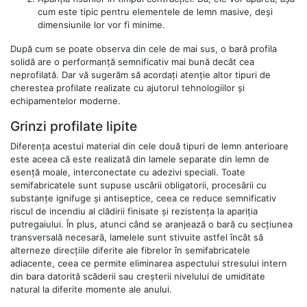
cum este tipic pentru elementele de lemn masive, deși
dimensiunile lor vor fi minime.
După cum se poate observa din cele de mai sus, o bară profila
solidă are o performanță semnificativ mai bună decât cea
neprofilată. Dar vă sugerăm să acordați atenție altor tipuri de
cherestea profilate realizate cu ajutorul tehnologiilor și
echipamentelor moderne.
Grinzi profilate lipite
Diferența acestui material din cele două tipuri de lemn anterioare
este aceea că este realizată din lamele separate din lemn de
esență moale, interconectate cu adezivi speciali. Toate
semifabricatele sunt supuse uscării obligatorii, procesării cu
substanțe ignifuge și antiseptice, ceea ce reduce semnificativ
riscul de incendiu al clădirii finisate și rezistența la apariția
putregaiului. În plus, atunci când se aranjează o bară cu secțiunea
transversală necesară, lamelele sunt stivuite astfel încât să
alterneze direcțiile diferite ale fibrelor în semifabricatele
adiacente, ceea ce permite eliminarea aspectului stresului intern
din bara datorită scăderii sau creșterii nivelului de umiditate
natural la diferite momente ale anului.