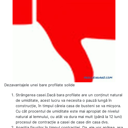
Dezavantajele unei bare profilate solide
Strângerea casei.Dacă bara profilate are un conținut natural
de umiditate, acest lucru va necesita o pauză lungă în
construcție, în timpul căreia casa de busteni se va micșora.
Cu cât procentul de umiditate este mai apropiat de nivelul
natural al lemnului, cu atât va dura mai mult (până la 12 luni)
procesul de contracție a casei de case din casa dvs.
Apariția fisurilor în timpul contracției. Da, ele vor apărea, așa