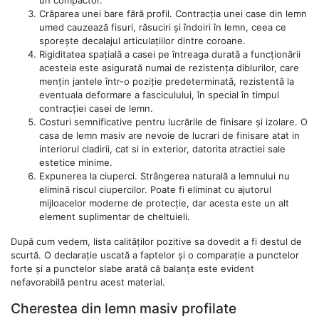
un compactor.
Crăparea unei bare fără profil. Contracția unei case din lemn
umed cauzează fisuri, răsuciri și îndoiri în lemn, ceea ce
sporește decalajul articulațiilor dintre coroane.
Rigiditatea spațială a casei pe întreaga durată a funcționării
acesteia este asigurată numai de rezistența diblurilor, care
mențin jantele într-o poziție predeterminată, rezistentă la
eventuala deformare a fasciculului, în special în timpul
contracției casei de lemn.
Costuri semnificative pentru lucrările de finisare și izolare. O
casa de lemn masiv are nevoie de lucrari de finisare atat in
interiorul cladirii, cat si in exterior, datorita atractiei sale
estetice minime.
Expunerea la ciuperci. Strângerea naturală a lemnului nu
elimină riscul ciupercilor. Poate fi eliminat cu ajutorul
mijloacelor moderne de protecție, dar acesta este un alt
element suplimentar de cheltuieli.
După cum vedem, lista calităților pozitive sa dovedit a fi destul de
scurtă. O declarație uscată a faptelor și o comparație a punctelor
forte și a punctelor slabe arată că balanța este evident
nefavorabilă pentru acest material.
Cherestea din lemn masiv profilate