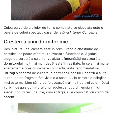
Culoarea verde a bilelor de tenis combinate cu ciocolata este o
paleta de culori spectaculoasa (de la
Diva Interior Concepts
).
Creșterea unui dormitor mic
Deși pictura unei camere este în primul rând o chestiune de
estetică, ea poate oferi multe avantaje funcționale. Așadar,
alegerea corectă a culorilor va ajuta la îmbunătățirea vizuală a
dormitorului mult mai mult decât este în realitate. În cele mai multe
apartamente oraș cu camere compacte, este recomandat să
utilizați o schemă de culoare în dormitorul copilului pentru a ajuta
la reducerea fragmentării vizuale a spațiului. În camerele băieților
mici este mai bine să nu se folosească mai mult de trei culori. Dacă
vorbim despre dormitorul unui adolescent cu dimensiuni mici,
alegeți tonuri reci, neutre, cum ar fi gri, și le combinați cu culori de
accent.