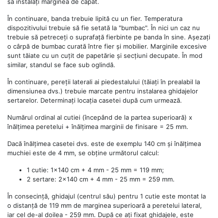
să instalați marginea de capăt.
În continuare, banda trebuie lipită cu un fier. Temperatura
dispozitivului trebuie să fie setată la "bumbac". În nici un caz nu
trebuie să petreceți o suprafață fierbinte pe banda în sine. Așezați
o cârpă de bumbac curată între fier și mobilier. Marginile excesive
sunt tăiate cu un cuțit de papetărie și secțiuni decupate. În mod
similar, standul se face sub oglindă.
În continuare, pereții laterali ai piedestalului (tăiați în prealabil la
dimensiunea dvs.) trebuie marcate pentru instalarea ghidajelor
sertarelor. Determinați locația casetei după cum urmează.
Numărul ordinal al cutiei (începând de la partea superioară) x
înălțimea peretelui + înălțimea marginii de finisare = 25 mm.
Dacă înălțimea casetei dvs. este de exemplu 140 cm și înălțimea
muchiei este de 4 mm, se obține următorul calcul:
1 cutie: 1x140 cm + 4 mm - 25 mm = 119 mm;
2 sertare: 2x140 cm + 4 mm - 25 mm = 259 mm.
În consecință, ghidajul (centrul său) pentru 1 cutie este montat la
o distanță de 119 mm de marginea superioară a peretelui lateral,
iar cel de-al doilea - 259 mm. După ce ați fixat ghidajele, este