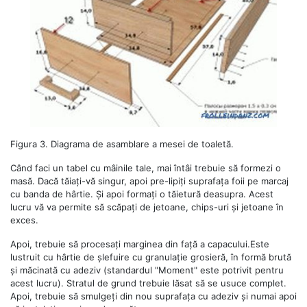
Figura 3. Diagrama de asamblare a mesei de toaletă.
Când faci un tabel cu mâinile tale, mai întâi trebuie să formezi o
masă. Dacă tăiați-vă singur, apoi pre-lipiți suprafața foii pe marcaj
cu banda de hârtie. Și apoi formați o tăietură deasupra. Acest
lucru vă va permite să scăpați de jetoane, chips-uri și jetoane în
exces.
Apoi, trebuie să procesați marginea din față a capacului.Este
lustruit cu hârtie de șlefuire cu granulație grosieră, în formă brută
și măcinată cu adeziv (standardul "Moment" este potrivit pentru
acest lucru). Stratul de grund trebuie lăsat să se usuce complet.
Apoi, trebuie să smulgeți din nou suprafața cu adeziv și numai apoi