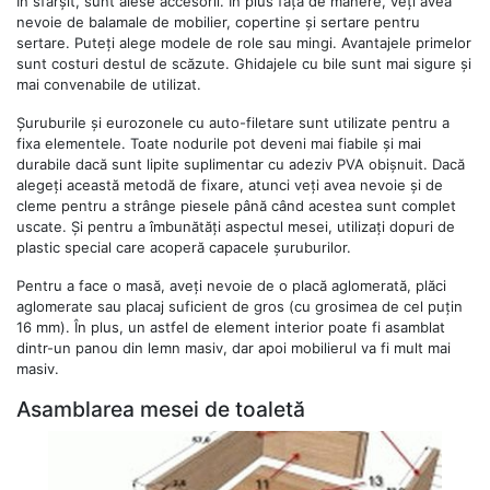
În sfârșit, sunt alese accesorii. În plus față de mânere, veți avea
nevoie de balamale de mobilier, copertine și sertare pentru
sertare. Puteți alege modele de role sau mingi. Avantajele primelor
sunt costuri destul de scăzute. Ghidajele cu bile sunt mai sigure și
mai convenabile de utilizat.
Șuruburile și eurozonele cu auto-filetare sunt utilizate pentru a
fixa elementele. Toate nodurile pot deveni mai fiabile și mai
durabile dacă sunt lipite suplimentar cu adeziv PVA obișnuit. Dacă
alegeți această metodă de fixare, atunci veți avea nevoie și de
cleme pentru a strânge piesele până când acestea sunt complet
uscate. Și pentru a îmbunătăți aspectul mesei, utilizați dopuri de
plastic special care acoperă capacele șuruburilor.
Pentru a face o masă, aveți nevoie de o placă aglomerată, plăci
aglomerate sau placaj suficient de gros (cu grosimea de cel puțin
16 mm). În plus, un astfel de element interior poate fi asamblat
dintr-un panou din lemn masiv, dar apoi mobilierul va fi mult mai
masiv.
Asamblarea mesei de toaletă