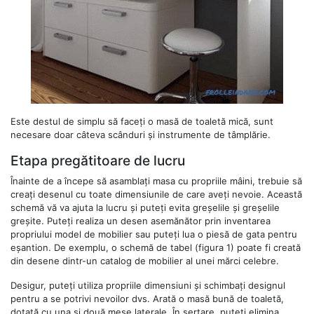
Este destul de simplu să faceți o masă de toaletă mică, sunt
necesare doar câteva scânduri și instrumente de tâmplărie.
Etapa pregătitoare de lucru
Înainte de a începe să asamblați masa cu propriile mâini, trebuie să
creați desenul cu toate dimensiunile de care aveți nevoie. Această
schemă vă va ajuta la lucru și puteți evita greșelile și greșelile
greșite. Puteți realiza un desen asemănător prin inventarea
propriului model de mobilier sau puteți lua o piesă de gata pentru
eșantion. De exemplu, o schemă de tabel (figura 1) poate fi creată
din desene dintr-un catalog de mobilier al unei mărci celebre.
Desigur, puteți utiliza propriile dimensiuni și schimbați designul
pentru a se potrivi nevoilor dvs. Arată o masă bună de toaletă,
dotată cu una și două mese laterale. În sertare, puteți elimina