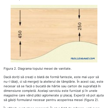
Figura 2. Diagrama topului mesei de vanitate.
Dacă doriți să creați o blată de formă fantezie, este mai ușor să
nu-l tăiați, ci să mergeți la atelierul de tâmplărie. În acest caz, este
necesar să se facă o bucată de hârtie sau carton de suprafață în
dimensiune completă. Același serviciu este furnizat și în unele
magazine care vând plăci aglomerate și placaj. Experții vă pot ajuta
să găsiți formularul necesar pentru acoperirea mesei (figura 2).