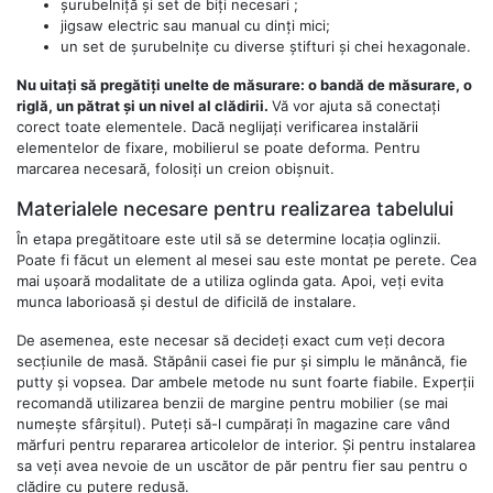
șurubelniță și set de biți necesari ;
jigsaw electric sau manual cu dinți mici;
un set de șurubelnițe cu diverse știfturi și chei hexagonale.
Nu uitați să pregătiți unelte de măsurare: o bandă de măsurare, o
riglă, un pătrat și un nivel al clădirii.
Vă vor ajuta să conectați
corect toate elementele. Dacă neglijați verificarea instalării
elementelor de fixare, mobilierul se poate deforma. Pentru
marcarea necesară, folosiți un creion obișnuit.
Materialele necesare pentru realizarea tabelului
În etapa pregătitoare este util să se determine locația oglinzii.
Poate fi făcut un element al mesei sau este montat pe perete. Cea
mai ușoară modalitate de a utiliza oglinda gata. Apoi, veți evita
munca laborioasă și destul de dificilă de instalare.
De asemenea, este necesar să decideți exact cum veți decora
secțiunile de masă. Stăpânii casei fie pur și simplu le mănâncă, fie
putty și vopsea. Dar ambele metode nu sunt foarte fiabile. Experții
recomandă utilizarea benzii de margine pentru mobilier (se mai
numește sfârșitul). Puteți să-l cumpărați în magazine care vând
mărfuri pentru repararea articolelor de interior. Și pentru instalarea
sa veți avea nevoie de un uscător de păr pentru fier sau pentru o
clădire cu putere redusă.