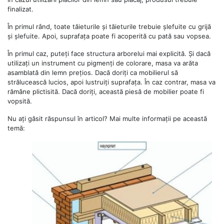
finalizat.
În primul rând, toate tăieturile și tăieturile trebuie șlefuite cu grijă
și șlefuite. Apoi, suprafața poate fi acoperită cu pată sau vopsea.
În primul caz, puteți face structura arborelui mai explicită. Și dacă
utilizați un instrument cu pigmenți de colorare, masa va arăta
asamblată din lemn prețios. Dacă doriți ca mobilierul să
strălucească lucios, apoi lustruiți suprafața. În caz contrar, masa va
rămâne plictisită. Dacă doriți, această piesă de mobilier poate fi
vopsită.
Nu ați găsit răspunsul în articol? Mai multe informații pe această
temă: