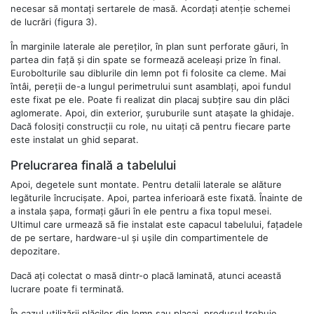
necesar să montați sertarele de masă. Acordați atenție schemei
de lucrări (figura 3).
În marginile laterale ale pereților, în plan sunt perforate găuri, în
partea din față și din spate se formează aceleași prize în final.
Eurobolturile sau diblurile din lemn pot fi folosite ca cleme. Mai
întâi, pereții de-a lungul perimetrului sunt asamblați, apoi fundul
este fixat pe ele. Poate fi realizat din placaj subțire sau din plăci
aglomerate. Apoi, din exterior, șuruburile sunt atașate la ghidaje.
Dacă folosiți construcții cu role, nu uitați că pentru fiecare parte
este instalat un ghid separat.
Prelucrarea finală a tabelului
Apoi, degetele sunt montate. Pentru detalii laterale se alăture
legăturile încrucișate. Apoi, partea inferioară este fixată. Înainte de
a instala șapa, formați găuri în ele pentru a fixa topul mesei.
Ultimul care urmează să fie instalat este capacul tabelului, fațadele
de pe sertare, hardware-ul și ușile din compartimentele de
depozitare.
Dacă ați colectat o masă dintr-o placă laminată, atunci această
lucrare poate fi terminată.
În cazul utilizării plăcilor din lemn sau placaj, produsul trebuie