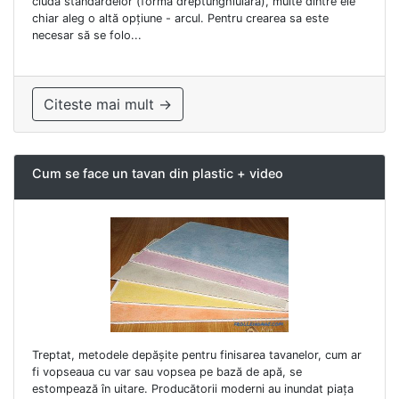
ciuda standardelor (formă dreptunghiulară), multe dintre ele
chiar aleg o altă opțiune - arcul. Pentru crearea sa este
necesar să se folo...
Citeste mai mult →
Cum se face un tavan din plastic + video
Treptat, metodele depășite pentru finisarea tavanelor, cum ar
fi vopseaua cu var sau vopsea pe bază de apă, se
estompează în uitare. Producătorii moderni au inundat piața