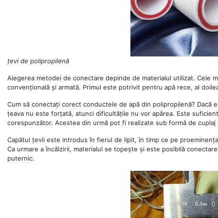
țevi de polipropilenă
Alegerea metodei de conectare depinde de materialul utilizat. Cele ma
convențională și armată. Primul este potrivit pentru apă rece, al doilea
Cum să conectați corect conductele de apă din polipropilenă? Dacă exis
țeava nu este forțată, atunci dificultățile nu vor apărea. Este suficient
corespunzător. Acestea din urmă pot fi realizate sub formă de cuplaj 
Capătul țevii este introdus în fierul de lipit, în timp ce pe proeminenț
Ca urmare a încălzirii, materialul se topește și este posibilă conecta
puternic.