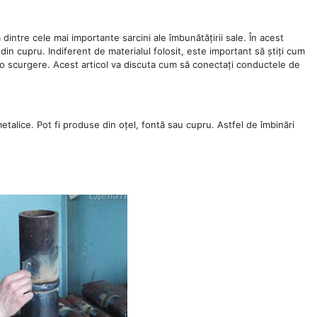
intre cele mai importante sarcini ale îmbunătățirii sale. În acest
 din cupru. Indiferent de materialul folosit, este important să știți cum
cio scurgere. Acest articol va discuta cum să conectați conductele de
talice. Pot fi produse din oțel, fontă sau cupru. Astfel de îmbinări