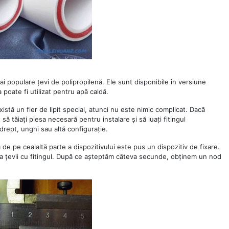
i populare țevi de polipropilenă. Ele sunt disponibile în versiune
 poate fi utilizat pentru apă caldă.
tă un fier de lipit special, atunci nu este nimic complicat. Dacă
 să tăiați piesa necesară pentru instalare și să luați fitingul
drept, unghi sau altă configurație.
a de pe cealaltă parte a dispozitivului este pus un dispozitiv de fixare.
rea țevii cu fitingul. După ce așteptăm câteva secunde, obținem un nod