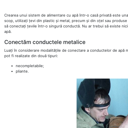
Crearea unui sistem de alimentare cu apă într-o casă privată este una d
scop, utilizați țevi din plastic și metal, precum și din oțel sau produse
să conectați țevile într-o singură conductă. Nu ar trebui să existe ni
apă.
Conectăm conductele metalice
Luați în considerare modalitățile de conectare a conductelor de apă me
pot fi realizate din două tipuri:
necompletabile;
pliante.