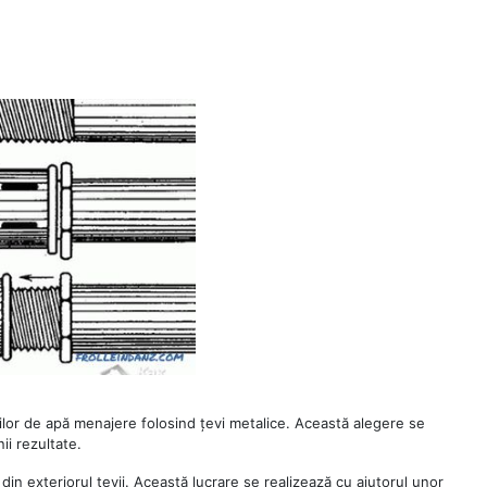
evilor de apă menajere folosind țevi metalice. Această alegere se
ii rezultate.
 din exteriorul țevii. Această lucrare se realizează cu ajutorul unor