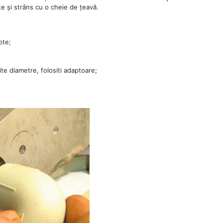
te și strâns cu o cheie de țeavă.
pte;
te diametre, folositi adaptoare;