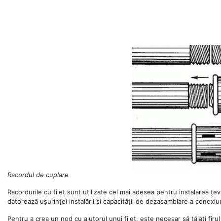
Racordul de cuplare
Racordurile cu filet sunt utilizate cel mai adesea pentru instalarea ț
datorează ușurinței instalării și capacității de dezasamblare a conexiun
Pentru a crea un nod cu ajutorul unui filet, este necesar să tăiați firul