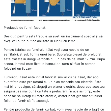
Producția de furnir fasonat.
Desigur, pentru asta trebuie să aveți un instrument special și să
aveți cel puțin puțină abilitate în lucrul cu lemnul.
Pentru fabricarea furnirului tăiat veți avea nevoie de un
semifabricat sub forma unei bare. Suprafața piesei de prelucrat
este trasată în dungi verticale cu un pas de cel mult 12 mm. După
aceea, lemnul este fixat în bancul de lucru și tăiat în semne
folosind un jigsaw.
Furnizorul tăiat este inițial fabricat similar cu cel tăiat, dar apoi
suprafața este prelucrată cu un plan mecanic sau electric. Este
mai bine, desigur, să alegeți un planor electric, deoarece acestea
asigură cea mai bună calitate a prelucrării. În același timp, este
necesar să lucrați cu mare atenție, astfel încât grosimea tuturor
foilor de furnir să fie aceeași.
Pentru producția de furnir curbat, vom avea nevoie de o țaglă cu