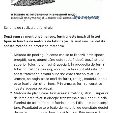
Schema de realizare a furnirului.
După cum sa menționat mai sus, furnirul este împărțit în trei
tipuri în funcție de metoda de fabricație.
Să analizăm mai detaliat
aceste metode de producție materială.
Metoda de peeling. În acest caz se utilizează lemn special
pregătit, care, atunci când este rotit, îndepărtează stratul
superior folosind o mașină specială. În producția de furnir
folosind metoda peeling, roci moi și tari sunt utilizate. Cu
acest tratament, stratul superior este tăiat spiralat. Ca
urmare, se obțin plase mari de furnir, totuși, modelul lor nu
este foarte clar și luminos. Prin urmare, furnirul curat se
lipeste adesea pe placaj.
Metoda de planificare. Prin această metodă, stratul superior
de lemn este tăiat în direcție transversală sau longitudinală.
Furnirul de acest tip este fabricat numai din lemn de esență
tare. Rezultatul este o foaie de material de densitate destul
de mare, cu un model luminos și frumos. Prin urmare, furnir