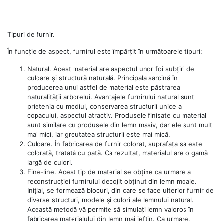
Tipuri de furnir.
În funcție de aspect, furnirul este împărțit în următoarele tipuri:
Natural. Acest material are aspectul unor foi subțiri de
culoare și structură naturală. Principala sarcină în
producerea unui astfel de material este păstrarea
naturalității arborelui. Avantajele furnirului natural sunt
prietenia cu mediul, conservarea structurii unice a
copacului, aspectul atractiv. Produsele finisate cu material
sunt similare cu produsele din lemn masiv, dar ele sunt mult
mai mici, iar greutatea structurii este mai mică.
Culoare. În fabricarea de furnir colorat, suprafața sa este
colorată, tratată cu pată. Ca rezultat, materialul are o gamă
largă de culori.
Fine-line. Acest tip de material se obține ca urmare a
reconstrucției furnirului decojit obținut din lemn moale.
Inițial, se formează blocuri, din care se face ulterior furnir de
diverse structuri, modele și culori ale lemnului natural.
Această metodă vă permite să simulați lemn valoros în
fabricarea materialului din lemn mai ieftin. Ca urmare,