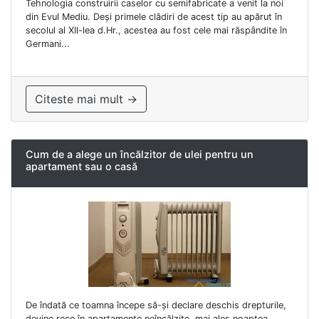
Tehnologia construirii caselor cu semifabricate a venit la noi
din Evul Mediu. Deși primele clădiri de acest tip au apărut în
secolul al XII-lea d.Hr., acestea au fost cele mai răspândite în
Germani...
Citeste mai mult →
Cum de a alege un încălzitor de ulei pentru un
apartament sau o casă
De îndată ce toamna începe să-și declare deschis drepturile,
devine rece în apartamente neîncălzite, mai ales noaptea.