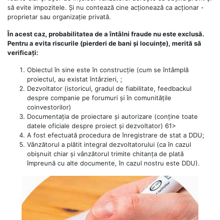
să evite impozitele. Și nu contează cine acționează ca acționar -
proprietar sau organizație privată.
În acest caz, probabilitatea de a întâlni fraude nu este exclusă.
Pentru a evita riscurile (pierderi de bani și locuințe), merită să
verificați:
Obiectul în sine este în construcție (cum se întâmplă
proiectul, au existat întârzieri, ;
Dezvoltator (istoricul, gradul de fiabilitate, feedbackul
despre companie pe forumuri și în comunitățile
coinvestorilor)
Documentația de proiectare și autorizare (conține toate
datele oficiale despre proiect și dezvoltator) 61>
A fost efectuată procedura de înregistrare de stat a DDU;
Vânzătorul a plătit integral dezvoltatorului (ca în cazul
obișnuit chiar și vânzătorul trimite chitanța de plată
împreună cu alte documente, în cazul nostru este DDU).