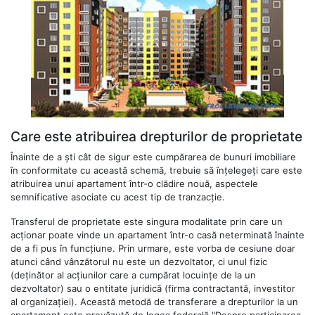
Care este atribuirea drepturilor de proprietate
Înainte de a ști cât de sigur este cumpărarea de bunuri imobiliare
în conformitate cu această schemă, trebuie să înțelegeți care este
atribuirea unui apartament într-o clădire nouă, aspectele
semnificative asociate cu acest tip de tranzacție.
Transferul de proprietate este singura modalitate prin care un
acționar poate vinde un apartament într-o casă neterminată înainte
de a fi pus în funcțiune. Prin urmare, este vorba de cesiune doar
atunci când vânzătorul nu este un dezvoltator, ci unul fizic
(deținător al acțiunilor care a cumpărat locuințe de la un
dezvoltator) sau o entitate juridică (firma contractantă, investitor
al organizației). Această metodă de transferare a drepturilor la un