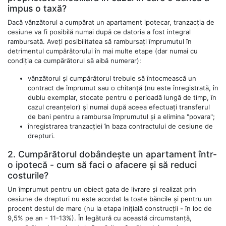
impus o taxă?
Dacă vânzătorul a cumpărat un apartament ipotecar, tranzacția de
cesiune va fi posibilă numai după ce datoria a fost integral
rambursată. Aveți posibilitatea să rambursați împrumutul în
detrimentul cumpărătorului în mai multe etape (dar numai cu
condiția ca cumpărătorul să aibă numerar):
vânzătorul și cumpărătorul trebuie să întocmească un
contract de împrumut sau o chitanță (nu este înregistrată, în
dublu exemplar, stocate pentru o perioadă lungă de timp, în
cazul creanțelor) și numai după aceea efectuați transferul
de bani pentru a rambursa împrumutul și a elimina "povara";
înregistrarea tranzacției în baza contractului de cesiune de
drepturi.
2. Cumpărătorul dobândește un apartament într-
o ipotecă - cum să faci o afacere și să reduci
costurile?
Un împrumut pentru un obiect gata de livrare și realizat prin
cesiune de drepturi nu este acordat la toate băncile și pentru un
procent destul de mare (nu la etapa inițială construcții - în loc de
9,5% pe an - 11-13%). În legătură cu această circumstanță,