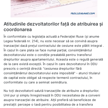
Atitudinile dezvoltatorilor față de atribuirea și
coordonarea
În conformitate cu legislația actuală a Federației Ruse (și anume
Legea federală nr. 214), nu este necesar să se convină asupra
tranzacției dacă prețul contractului de cesiune este plătit integral .
În cazul în care plata se face numai parțial, consimțământul
dezvoltatorului este o condiție prealabilă pentru transferul
drepturilor asupra apartamentului. Aceasta este o regulă generală
de la care există excepții. În cazul în care dezvoltatorul în DDU
prescris o cerință directă: "cesiunea drepturilor fără
consimțământul dezvoltatorului este imposibilă" - atunci titularul
de capital este obligat să respecte termenii contractului, în
conformitate cu care a semnat semnătura.
Nu toți dezvoltatorii salută tranzacțiile de atribuire a drepturilor.
Unii pur și simplu înregistrează în DDU necesitatea de a conveni
asupra tranzacției de atribuire. Alții preferă să beneficieze de
prestații: percepe o taxă pentru posibilitatea de a transfera