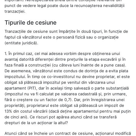
punct de vedere legal poate duce la recunoașterea nevalidității
tranzacției.
Tipurile de cesiune
Tranzacțiile de cesiune sunt împărțite în două tipuri, în funcție de
faptul că vânzătorul este o persoană fizică sau o organizație
(entitate juridică).
1.
În primul caz, cel mai adesea vorbim despre obținerea unui
avantaj datorită diferenței dintre prețurile la etapa excavării și în
faza finală a construcției (cu câteva luni înainte de a pune casa).
De asemenea, vânzătorul este condus de dorința de a evita plata
impozitului. În timp ce co-investitorul nu devine proprietar, el este
obligat să plătească impozitul pe venitul din vânzarea unui
apartament (PIT), dar în același timp salvează o parte substanțială
(impozitul nu va fi calculat pe valoarea cadastrală și, prin urmare,
fără o creștere cu un factor de 0,7). Dar, prin înregistrarea unei
proprietăți, proprietarul este obligat să plătească un impozit de
13% din costul vânzării (dacă deține apartamentul pentru mai puțin
de cinci ani). Ce riscuri pot apărea atunci când se transferă
drepturi de la un acționar la altul?
Atunci când se încheie un contract de cesiune, acționarul modifică