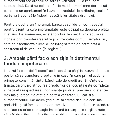
cumpărătorul are dreptul să solicite vânzătorului o reducere
substanțială. Dacă nu există atât de mulți oameni care doresc să
cumpere un apartament în baza contractului de atribuire, cealaltă
parte va trebui să le îndeplinească la jumătatea drumului.
Pentru a obține un împrumut, banca deschide un cont special
pentru client, la care împrumutatul este obligat să depună o plată
în avans. De asemenea, există fonduri de credit. Procedura se
încheie prin transferarea întregii sume către contul vânzătorului,
care se efectuează numai după înregistrarea de către stat a
contractului de cesiune (în registru).
3. Ambele părți fac o achiziție în detrimentul
fondurilor ipotecare.
În cazul în care doi "ipoteci" acționează ca părți la tranzacție, este
posibil să se transfere drepturile în cazul în care primul acționar
primește consimțământul băncii sale de creditare. Bineînțeles,
tranzacția privind atribuirea drepturilor de locuință este complexă
și necesită respectarea unor nuanțe juridice, precum și o atenție
maximă și precauție atât din partea vânzătorului, cât și a
cumpărătorului. Dar acum știți cum să evitați riscurile cele mai
probabile și să încheiați un contract. Nu uitați de riscurile standard
asociate cu orice tranzacție imobiliară (creanțe ale terților, rude,
vânzări de către un vânzător incapabil, un mandatar, care nu are