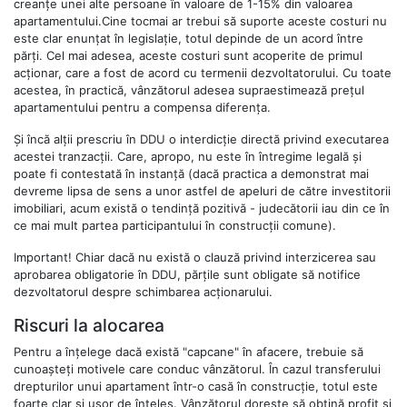
creanțe unei alte persoane în valoare de 1-15% din valoarea
apartamentului.Cine tocmai ar trebui să suporte aceste costuri nu
este clar enunțat în legislație, totul depinde de un acord între
părți. Cel mai adesea, aceste costuri sunt acoperite de primul
acționar, care a fost de acord cu termenii dezvoltatorului. Cu toate
acestea, în practică, vânzătorul adesea supraestimează prețul
apartamentului pentru a compensa diferența.
Și încă alții prescriu în DDU o interdicție directă privind executarea
acestei tranzacții. Care, apropo, nu este în întregime legală și
poate fi contestată în instanță (dacă practica a demonstrat mai
devreme lipsa de sens a unor astfel de apeluri de către investitorii
imobiliari, acum există o tendință pozitivă - judecătorii iau din ce în
ce mai mult partea participantului în construcții comune).
Important! Chiar dacă nu există o clauză privind interzicerea sau
aprobarea obligatorie în DDU, părțile sunt obligate să notifice
dezvoltatorul despre schimbarea acționarului.
Riscuri la alocarea
Pentru a înțelege dacă există "capcane" în afacere, trebuie să
cunoașteți motivele care conduc vânzătorul. În cazul transferului
drepturilor unui apartament într-o casă în construcție, totul este
foarte clar și ușor de înțeles. Vânzătorul dorește să obțină profit și