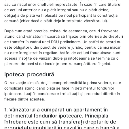
sau cu riscul unor cheltuieli neprevăzute. În cazul în care titularul
de acțiuni anterior nu a plătit integral sau nu a plătit deloc,
obligația de plată va fi plasată pe noul participant la construcția
comună (chiar dacă a plătit deja în totalitate vânzătorului).
După cum arată practica, există, de asemenea, cazuri frecvente
atunci când vânzătorii încearcă să trișeze prin oferirea de drepturi
de transfer în cadrul unei DDU preliminare. Un astfel de acord nu
este obligatoriu din punct de vedere juridic, pentru că nici măcar
nu este înregistrat în regaliae. Astfel de acțiuni frauduloase sunt
adesea însoțite de vânzări duble și întotdeauna se termină cu o
pierdere de bani și de locuințe pentru cumpărătorul înșelat.
Ipoteca: procedură
O tranzacție simplă, deși incomprehensibilă la prima vedere, este
complicată atunci când plata se face în detrimentul fondurilor
ipotecare. Luați în considerare trei situații și proceduri diferite în
fiecare dintre acestea.
1. Vânzătorul a cumpărat un apartament în
detrimentul fondurilor ipotecare. Principala
întrebare este cum să transferați drepturile de
proprietate imobiliară în cazul în care o bancă a