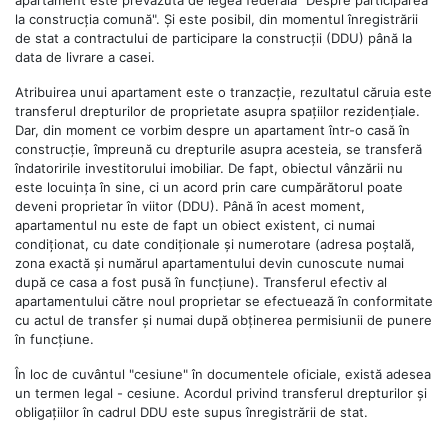
apartament este prevăzută de legea federală "Despre participarea
la construcția comună". Și este posibil, din momentul înregistrării
de stat a contractului de participare la construcții (DDU) până la
data de livrare a casei.
Atribuirea unui apartament este o tranzacție, rezultatul căruia este
transferul drepturilor de proprietate asupra spațiilor rezidențiale.
Dar, din moment ce vorbim despre un apartament într-o casă în
construcție, împreună cu drepturile asupra acesteia, se transferă
îndatoririle investitorului imobiliar. De fapt, obiectul vânzării nu
este locuința în sine, ci un acord prin care cumpărătorul poate
deveni proprietar în viitor (DDU). Până în acest moment,
apartamentul nu este de fapt un obiect existent, ci numai
condiționat, cu date condiționale și numerotare (adresa poștală,
zona exactă și numărul apartamentului devin cunoscute numai
după ce casa a fost pusă în funcțiune). Transferul efectiv al
apartamentului către noul proprietar se efectuează în conformitate
cu actul de transfer și numai după obținerea permisiunii de punere
în funcțiune.
În loc de cuvântul "cesiune" în documentele oficiale, există adesea
un termen legal - cesiune. Acordul privind transferul drepturilor și
obligațiilor în cadrul DDU este supus înregistrării de stat.